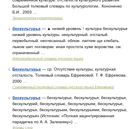
современной культуре, отсталость культурного развития.
Большой толковый словарь по культурологии.. Кононенко
Б.И.. 2003 …
Энциклопедия культурологии
бескультурье
— ▲ низкий уровень ↑ культура бескультурье
4
низкий уровень культуры. некультурный. отсталый.
первобытный. неотесанный. облом. лаптем щи хлебать.
лыком шит. поговорки: иная простота хуже воровства. см.
ограниченный …
Идеографический словарь русского языка
Бескультурье
— ср. Отсутствие культуры; культурная
5
отсталость. Толковый словарь Ефремовой. Т. Ф. Ефремова.
2000 …
Современный толковый словарь русского языка Ефремовой
бескультурье
— бескультурье, бескультурья, бескультурья,
6
бескультурий, бескультурью, бескультурьям, бескультурье,
бескультурья, бескультурьем, бескультурьями, бескультурье,
бескультурьях (Источник: «Полная акцентуированная
парадигма по А. А. Зализняку») …
Формы слов