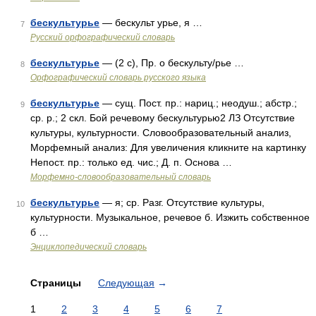
бескультурье
— бескульт урье, я …
7
Русский орфографический словарь
бескультурье
— (2 с), Пр. о бескульту/рье …
8
Орфографический словарь русского языка
бескультурье
— сущ. Пост. пр.: нариц.; неодуш.; абстр.;
9
ср. р.; 2 скл. Бой речевому бескультурью2 ЛЗ Отсутствие
культуры, культурности. Словообразовательный анализ,
Морфемный анализ: Для увеличения кликните на картинку
Непост. пр.: только ед. чис.; Д. п. Основа …
Морфемно-словообразовательный словарь
бескультурье
— я; ср. Разг. Отсутствие культуры,
10
культурности. Музыкальное, речевое б. Изжить собственное
б …
Энциклопедический словарь
Страницы
Следующая
→
1
2
3
4
5
6
7